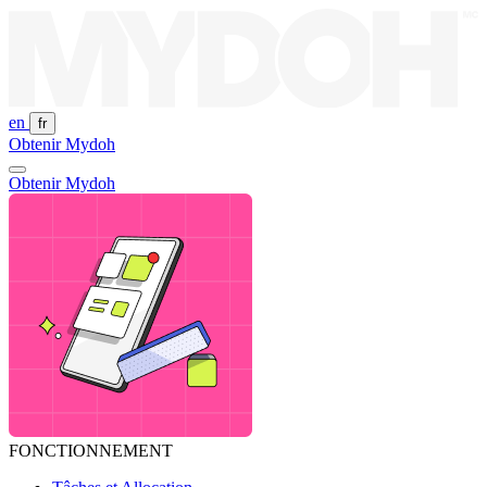
Skip
to
content
en
fr
Obtenir Mydoh
Obtenir Mydoh
FONCTIONNEMENT