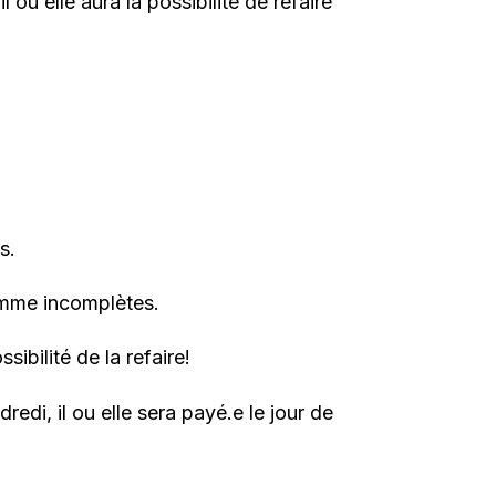
ou elle aura la possibilité de refaire
s.
omme incomplètes.
ibilité de la refaire!
i, il ou elle sera payé.e le jour de