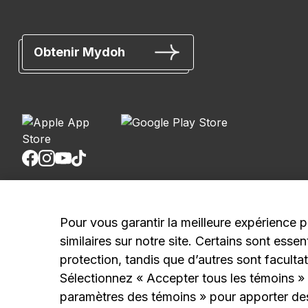
Obtenir Mydoh
Banque Royale du Canada, © 2026
Pour vous garantir la meilleure expérience p
20, rue King Ouest, 8e étage, Toronto (Ontario) M5H 
similaires sur notre site. Certains sont ess
protection, tandis que d’autres sont facultat
Conditions de l’appli Mydoh
Conditions de la carte à puce prépayée
Sélectionnez
« Accepter tous les témoins »
Conditions d’utilisation
paramètres des témoins »
pour apporter des