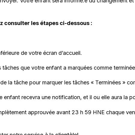
nvoyer. Votre enfant sera informé.e du changement et il 
ez consulter les étapes ci-dessous :
férieure de votre écran d’accueil.
 les tâches que votre enfant a marquées comme terminée
e de la tâche pour marquer les tâches « Terminées » c
fant recevra une notification, et il ou elle aura la poss
mplètement approuvée avant 23 h 59 HNE chaque vendred
cter notre
service à la clientèle!