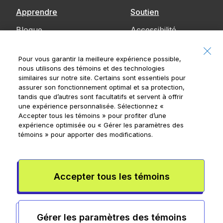
Apprendre
Soutien
Blogue
Accessibilité
Communiquez
Pour vous garantir la meilleure expérience possible,
avec nous
nous utilisons des témoins et des technologies
similaires sur notre site. Certains sont essentiels pour
Avis
assurer son fonctionnement optimal et sa protection,
tandis que d’autres sont facultatifs et servent à offrir
une expérience personnalisée. Sélectionnez
«
Accepter tous les témoins »
pour profiter d’une
expérience optimisée ou
« Gérer les paramètres des
Banque Royale du Canada, © 2026
témoins »
pour apporter des modifications.
20, rue King Ouest, 8e étage, Toronto (Ontario)
M5H 1C4
Conditions de l’appli Mydoh
Conditions de la carte à puce
Accepter tous les témoins
prépayée
Rensperssecurite
Publicité et témoins
Conditions
d’utilisation
Gérer les paramètres des témoins