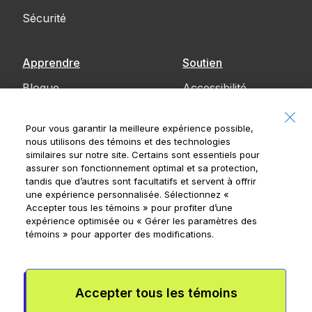
Sécurité
Apprendre
Soutien
Blogue
Accessibilité
Communiquez
Pour vous garantir la meilleure expérience possible,
avec nous
nous utilisons des témoins et des technologies
similaires sur notre site. Certains sont essentiels pour
Avis
assurer son fonctionnement optimal et sa protection,
tandis que d’autres sont facultatifs et servent à offrir
une expérience personnalisée. Sélectionnez
«
Accepter tous les témoins »
pour profiter d’une
expérience optimisée ou
« Gérer les paramètres des
Banque Royale du Canada, © 2026
témoins »
pour apporter des modifications.
20, rue King Ouest, 8e étage, Toronto (Ontario)
M5H 1C4
Conditions de l’appli Mydoh
Conditions de la carte à puce
Accepter tous les témoins
prépayée
Rensperssecurite
Publicité et témoins
Conditions