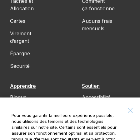
Tâches et
Comment
Allocation
ça fonctionne
Cartes
Aucuns frais
mensuels
Virement
d’argent
Épargne
Sécurité
Apprendre
Soutien
Blogue
Accessibilité
Communiquez
Pour vous garantir la meilleure expérience possible,
avec nous
nous utilisons des témoins et des technologies
similaires sur notre site. Certains sont essentiels pour
Avis
assurer son fonctionnement optimal et sa protection,
tandis que d’autres sont facultatifs et servent à offrir