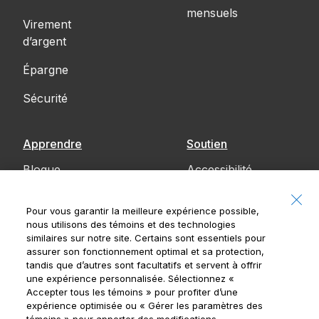
mensuels
Virement
d’argent
Épargne
Sécurité
Apprendre
Soutien
Blogue
Accessibilité
Communiquez
Pour vous garantir la meilleure expérience possible,
avec nous
nous utilisons des témoins et des technologies
similaires sur notre site. Certains sont essentiels pour
Avis
assurer son fonctionnement optimal et sa protection,
tandis que d’autres sont facultatifs et servent à offrir
une expérience personnalisée. Sélectionnez
«
Accepter tous les témoins »
pour profiter d’une
expérience optimisée ou
« Gérer les paramètres des
Banque Royale du Canada, © 2026