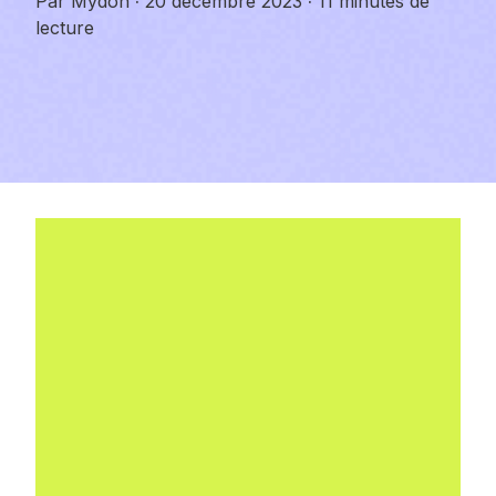
Par
Mydoh
·
20 décembre 2023
·
11 minutes de
lecture