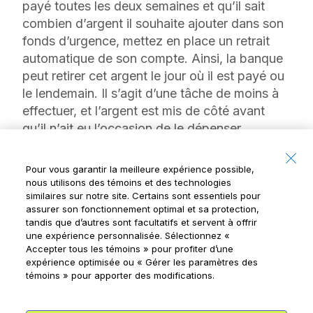
payé toutes les deux semaines et qu’il sait
combien d’argent il souhaite ajouter dans son
fonds d’urgence, mettez en place un retrait
automatique de son compte. Ainsi, la banque
peut retirer cet argent le jour où il est payé ou
le lendemain. Il s’agit d’une tâche de moins à
effectuer, et l’argent est mis de côté avant
qu’il n’ait eu l’occasion de le dépenser.
4. Suivre les dépenses pour trouver
Pour vous garantir la meilleure expérience possible,
d’autres montants à ajouter au fonds
nous utilisons des témoins et des technologies
d’urgence
similaires sur notre site. Certains sont essentiels pour
assurer son fonctionnement optimal et sa protection,
Si votre ado ne réussit pas à augmenter le
tandis que d’autres sont facultatifs et servent à offrir
une expérience personnalisée. Sélectionnez
«
montant de son fonds d’urgence, vous
Accepter tous les témoins »
pour profiter d’une
pouvez lui suggérer de suivre l’utilisation de
expérience optimisée ou
« Gérer les paramètres des
son argent. Il devrait consulter son relevé
témoins »
pour apporter des modifications.
bancaire chaque mois pour déterminer où il
pourrait réduire les dépenses inutiles. Par