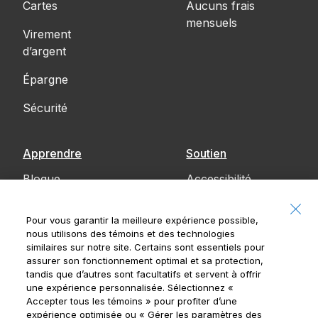
Cartes
Aucuns frais
mensuels
Virement
d’argent
Épargne
Sécurité
Apprendre
Soutien
Blogue
Accessibilité
Communiquez
Pour vous garantir la meilleure expérience possible,
avec nous
nous utilisons des témoins et des technologies
similaires sur notre site. Certains sont essentiels pour
Avis
assurer son fonctionnement optimal et sa protection,
tandis que d’autres sont facultatifs et servent à offrir
une expérience personnalisée. Sélectionnez
«
Accepter tous les témoins »
pour profiter d’une
expérience optimisée ou
« Gérer les paramètres des