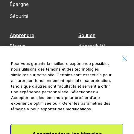
Épargne
Sécurité
Apprendre
Soutien
Blogue
Accessibilité
Communiquez
Pour vous garantir la meilleure expérience possible,
avec nous
nous utilisons des témoins et des technologies
similaires sur notre site. Certains sont essentiels pour
Avis
assurer son fonctionnement optimal et sa protection,
tandis que d’autres sont facultatifs et servent à offrir
une expérience personnalisée. Sélectionnez
«
Accepter tous les témoins »
pour profiter d’une
expérience optimisée ou
« Gérer les paramètres des
Banque Royale du Canada, © 2026
témoins »
pour apporter des modifications.
20, rue King Ouest, 8e étage, Toronto (Ontario)
M5H 1C4
Conditions de l’appli Mydoh
Conditions de la carte à puce