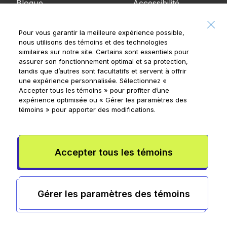
Blogue
Accessibilité
Communiquez
Pour vous garantir la meilleure expérience possible,
avec nous
nous utilisons des témoins et des technologies
similaires sur notre site. Certains sont essentiels pour
Avis
assurer son fonctionnement optimal et sa protection,
tandis que d’autres sont facultatifs et servent à offrir
une expérience personnalisée. Sélectionnez
«
Accepter tous les témoins »
pour profiter d’une
expérience optimisée ou
« Gérer les paramètres des
Banque Royale du Canada, © 2026
témoins »
pour apporter des modifications.
20, rue King Ouest, 8e étage, Toronto (Ontario)
M5H 1C4
Conditions de l’appli Mydoh
Conditions de la carte à puce
Accepter tous les témoins
prépayée
Rensperssecurite
Publicité et témoins
Conditions
d’utilisation
Gérer les paramètres des témoins