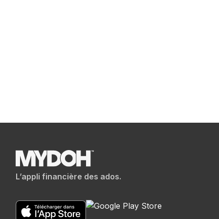
Lir
Lire davantage
L’appli financière des ados.