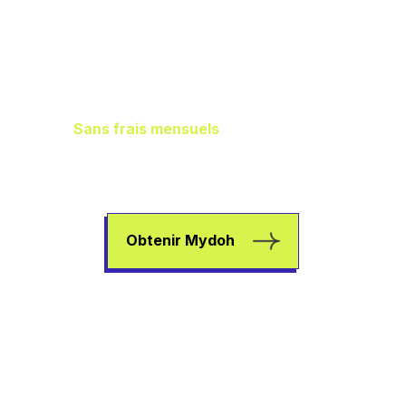
Gestion idéale des
finances de la
famille
Sans frais mensuels
, il vous en reste
plus dans les poches pour aider vos
enfants à gagner de l’argent, à dépenser
et à épargner.
Obtenir Mydoh