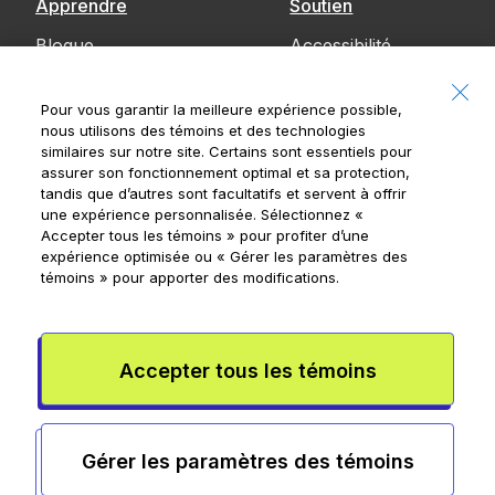
Apprendre
Soutien
Blogue
Accessibilité
Communiquez
Pour vous garantir la meilleure expérience possible,
avec nous
nous utilisons des témoins et des technologies
similaires sur notre site. Certains sont essentiels pour
Avis
assurer son fonctionnement optimal et sa protection,
tandis que d’autres sont facultatifs et servent à offrir
une expérience personnalisée. Sélectionnez
«
Accepter tous les témoins »
pour profiter d’une
expérience optimisée ou
« Gérer les paramètres des
Banque Royale du Canada, © 2026
témoins »
pour apporter des modifications.
20, rue King Ouest, 8e étage, Toronto (Ontario)
M5H 1C4
Conditions de l’appli Mydoh
Conditions de la carte à puce
Accepter tous les témoins
prépayée
Rensperssecurite
Publicité et témoins
Conditions
d’utilisation
Gérer les paramètres des témoins