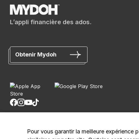
L’appli financière des ados.
Obtenir Mydoh
Banque Royale du Canada, © 2026
Pour vous garantir la meilleure expérience p
20, rue King Ouest, 8e étage, Toronto (Ontario) M5H 