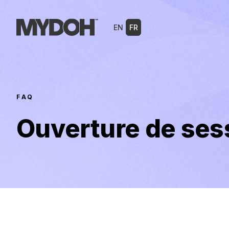
Skip
to
EN
FR
content
FAQ
Ouverture de se