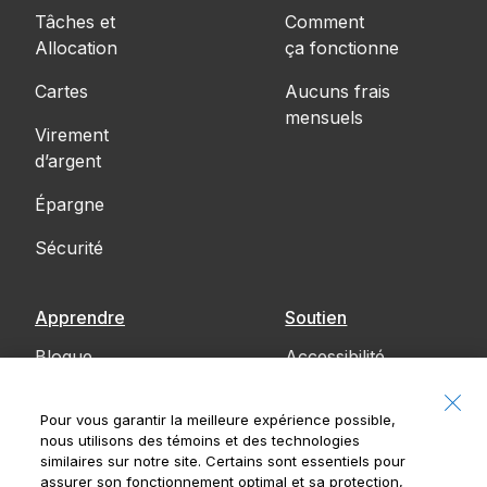
Tâches et
Comment
Allocation
ça fonctionne
Cartes
Aucuns frais
mensuels
Virement
d’argent
Épargne
Sécurité
Apprendre
Soutien
Blogue
Accessibilité
Communiquez
Pour vous garantir la meilleure expérience possible,
avec nous
nous utilisons des témoins et des technologies
similaires sur notre site. Certains sont essentiels pour
Avis
assurer son fonctionnement optimal et sa protection,