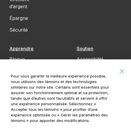
d’argent
Épargne
Sécurité
Apprendre
Soutien
Blogue
Accessibilité
Communiquez
Pour vous garantir la meilleure expérience possible,
avec nous
nous utilisons des témoins et des technologies
similaires sur notre site. Certains sont essentiels pour
Avis
assurer son fonctionnement optimal et sa protection,
tandis que d’autres sont facultatifs et servent à offrir
une expérience personnalisée. Sélectionnez
«
Accepter tous les témoins »
pour profiter d’une
expérience optimisée ou
« Gérer les paramètres des
Banque Royale du Canada, © 2026
témoins »
pour apporter des modifications.
20, rue King Ouest, 8e étage, Toronto (Ontario)