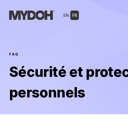
Skip
to
EN
FR
content
FAQ
Sécurité et prot
personnels