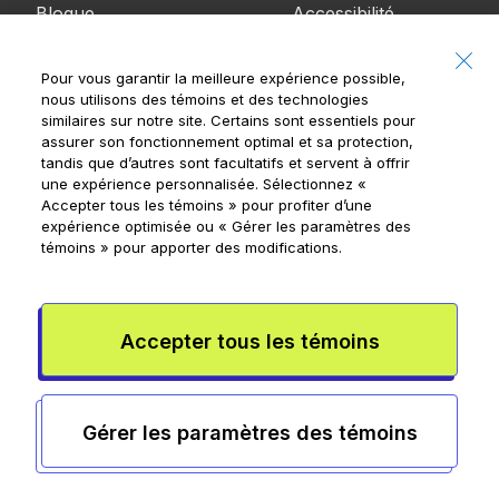
Blogue
Accessibilité
Communiquez
Pour vous garantir la meilleure expérience possible,
avec nous
nous utilisons des témoins et des technologies
similaires sur notre site. Certains sont essentiels pour
Avis
assurer son fonctionnement optimal et sa protection,
tandis que d’autres sont facultatifs et servent à offrir
une expérience personnalisée. Sélectionnez
«
Accepter tous les témoins »
pour profiter d’une
expérience optimisée ou
« Gérer les paramètres des
Banque Royale du Canada, © 2026
témoins »
pour apporter des modifications.
20, rue King Ouest, 8e étage, Toronto (Ontario)
M5H 1C4
Conditions de l’appli Mydoh
Conditions de la carte à puce
Accepter tous les témoins
prépayée
Rensperssecurite
Publicité et témoins
Conditions
d’utilisation
Gérer les paramètres des témoins