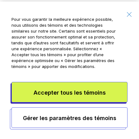
Gestion idéale des
Pour vous garantir la meilleure expérience possible,
finances de la
nous utilisons des témoins et des technologies
famille
similaires sur notre site. Certains sont essentiels pour
assurer son fonctionnement optimal et sa protection,
Sans frais mensuels
, il vous en reste
tandis que d’autres sont facultatifs et servent à offrir
plus dans les poches pour aider vos
une expérience personnalisée. Sélectionnez
«
Accepter tous les témoins »
pour profiter d’une
enfants à gagner de l’argent, à dépenser
expérience optimisée ou
« Gérer les paramètres des
et à épargner.
témoins »
pour apporter des modifications.
Obtenir Mydoh
Accepter tous les témoins
Gérer les paramètres des témoins