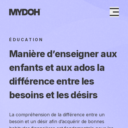
Skip
to
content
ÉDUCATION
Manière d’enseigner aux
enfants et aux ados la
différence entre les
besoins et les désirs
La compréhension de la différence entre un
besoin et un désir afin d’acquérir de bonnes