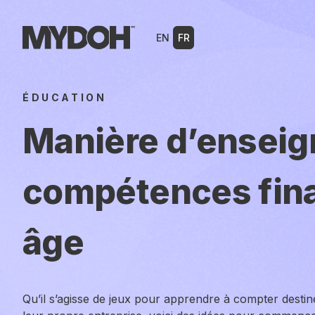
Skip
to
EN
FR
content
ÉDUCATION
Manière d’enseig
compétences fina
âge
Qu’il s’agisse de jeux pour apprendre à compter desti