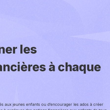
ner les
ncières à chaque
nés aux jeunes enfants ou d’encourager les ados à créer