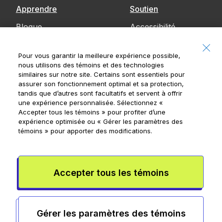
Apprendre
Soutien
Blogue
Accessibilité
Communiquez
Pour vous garantir la meilleure expérience possible,
avec nous
nous utilisons des témoins et des technologies
similaires sur notre site. Certains sont essentiels pour
Avis
assurer son fonctionnement optimal et sa protection,
tandis que d’autres sont facultatifs et servent à offrir
une expérience personnalisée. Sélectionnez
«
Accepter tous les témoins »
pour profiter d’une
expérience optimisée ou
« Gérer les paramètres des
Banque Royale du Canada, © 2026
témoins »
pour apporter des modifications.
20, rue King Ouest, 8e étage, Toronto (Ontario)
M5H 1C4
Conditions de l’appli Mydoh
Conditions de la carte à puce
Accepter tous les témoins
prépayée
Rensperssecurite
Publicité et témoins
Conditions
d’utilisation
Gérer les paramètres des témoins