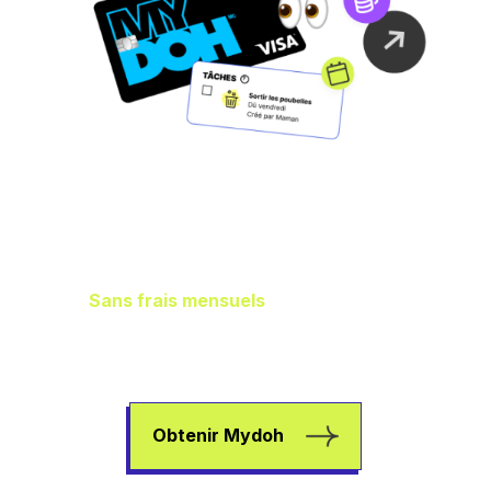
Gestion idéale des
finances de la
famille
Sans frais mensuels
, il vous en reste
plus dans les poches pour aider vos
enfants à gagner de l’argent, à dépenser
et à épargner.
Obtenir Mydoh