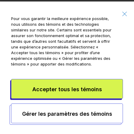
Fonctionnement
Aperçu
Pour vous garantir la meilleure expérience possible,
Tâches et
Comment
nous utilisons des témoins et des technologies
Allocation
ça fonctionne
similaires sur notre site. Certains sont essentiels pour
assurer son fonctionnement optimal et sa protection,
Cartes
Aucuns frais
tandis que d’autres sont facultatifs et servent à offrir
une expérience personnalisée. Sélectionnez
«
mensuels
Accepter tous les témoins »
pour profiter d’une
Virement
expérience optimisée ou
« Gérer les paramètres des
d’argent
témoins »
pour apporter des modifications.
Épargne
Sécurité
Accepter tous les témoins
Apprendre
Soutien
Gérer les paramètres des témoins
Blogue
Accessibilité
Communiquez
avec nous