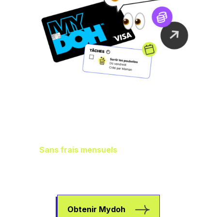
Gestion idéale des
finances de la
famille
Sans frais mensuels
, il vous en reste
plus dans les poches pour aider vos
enfants à gagner de l’argent, à dépenser
et à épargner.
Obtenir Mydoh