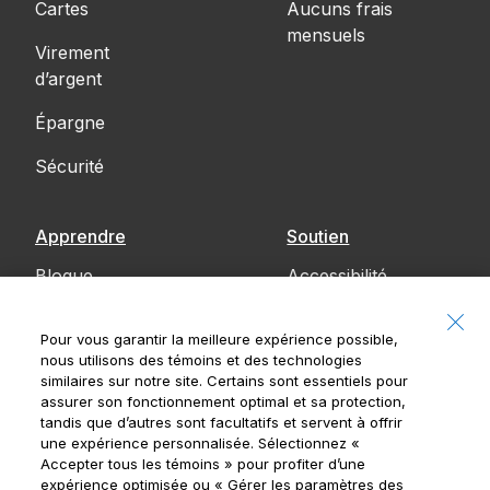
Cartes
Aucuns frais
mensuels
Virement
d’argent
Épargne
Sécurité
Apprendre
Soutien
Blogue
Accessibilité
Communiquez
Pour vous garantir la meilleure expérience possible,
avec nous
nous utilisons des témoins et des technologies
similaires sur notre site. Certains sont essentiels pour
Avis
assurer son fonctionnement optimal et sa protection,
tandis que d’autres sont facultatifs et servent à offrir
une expérience personnalisée. Sélectionnez
«
Accepter tous les témoins »
pour profiter d’une
expérience optimisée ou
« Gérer les paramètres des