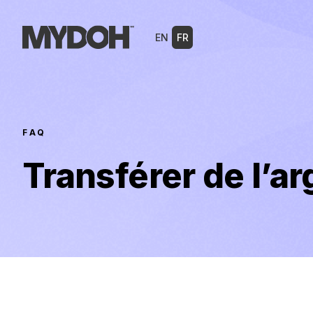
Skip
to
EN
FR
content
FAQ
Transférer de l’ar