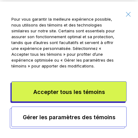
Pour vous garantir la meilleure expérience possible,
nous utilisons des témoins et des technologies
similaires sur notre site. Certains sont essentiels pour
assurer son fonctionnement optimal et sa protection,
tandis que d’autres sont facultatifs et servent à offrir
une expérience personnalisée. Sélectionnez
«
Accepter tous les témoins »
pour profiter d’une
expérience optimisée ou
« Gérer les paramètres des
témoins »
pour apporter des modifications.
Ce
Les meilleurs emplois d’été pour
Accepter tous les témoins
sa
ados au Canada
Ca
Gérer les paramètres des témoins
Lir