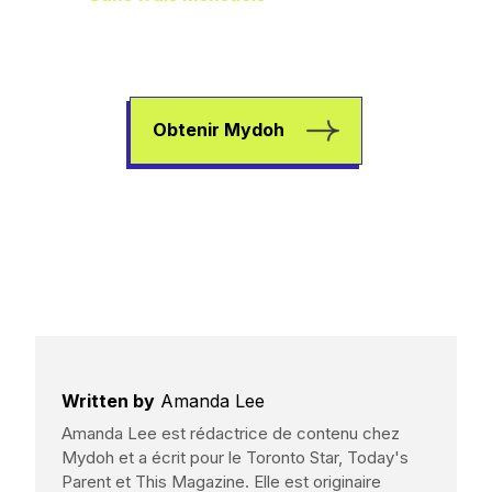
plus dans les poches pour aider vos
enfants à gagner de l’argent, à dépenser
et à épargner.
Obtenir Mydoh
Written by
Amanda Lee
Amanda Lee est rédactrice de contenu chez
Mydoh et a écrit pour le Toronto Star, Today's
Parent et This Magazine. Elle est originaire