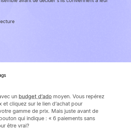
nsemble avant de décider s’ils conviennent à leur
lecture
 avec un
budget d’ado
moyen. Vous repérez
 et cliquez sur le lien d’achat pour
s votre gamme de prix. Mais juste avant de
 bouton qui indique : « 6 paiements sans
ur être vrai?