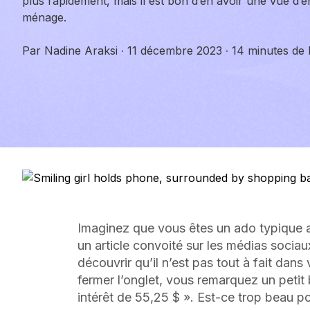
plus rapidement, mais il est bon d’en avoir une vue d’e
ménage.
Par
Nadine Araksi
·
11 décembre 2023
·
14 minutes de 
Imaginez que vous êtes un ado typique
un article convoité sur les médias sociaux
découvrir qu’il n’est pas tout à fait dan
fermer l’onglet, vous remarquez un petit
intérêt de 55,25 $ ». Est-ce trop beau po