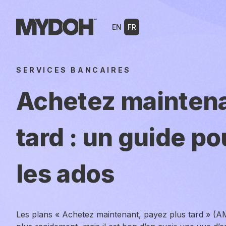
Skip
to
EN
FR
content
SERVICES BANCAIRES
Achetez maintena
tard : un guide po
les ados
Les plans « Achetez maintenant, payez plus tard » (A